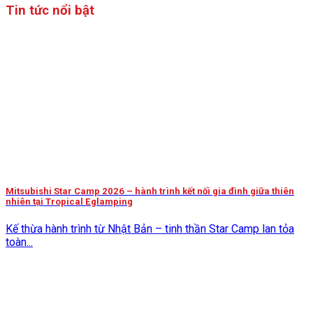
Tin tức nổi bật
Mitsubishi Star Camp 2026 – hành trình kết nối gia đình giữa thiên
nhiên tại Tropical Eglamping
Kế thừa hành trình từ Nhật Bản – tinh thần Star Camp lan tỏa
toàn...