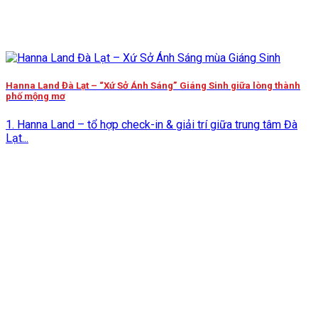
Hanna Land Đà Lạt – “Xứ Sở Ánh Sáng” Giáng Sinh giữa lòng thành
phố mộng mơ
1. Hanna Land – tổ hợp check-in & giải trí giữa trung tâm Đà
Lạt...