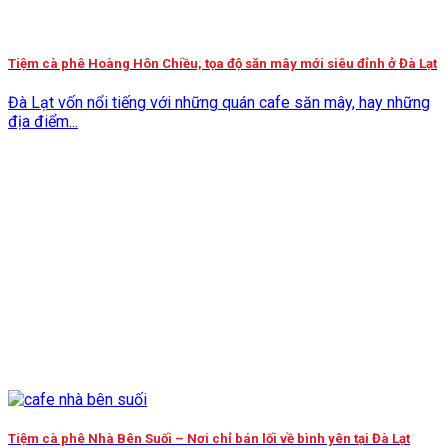
Tiệm cà phê Hoàng Hôn Chiều, tọa độ săn mây mới siêu đỉnh ở Đà Lạt
Đà Lạt vốn nổi tiếng với những quán cafe săn mây, hay những
địa điểm...
Tiệm cà phê Nhà Bên Suối – Nơi chỉ bán lối về bình yên tại Đà Lạt