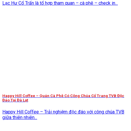
Lạc Hư Cổ Trấn là tổ hợp tham quan – cà phê – check in...
Happy Hill Coffee – Quán Cà Phê Có Công Chúa Cổ Trang TVB Độc
Đáo Tại Đà Lạt
Happy Hill Coffee – Trải nghiệm độc đáo với công chúa TVB
giữa thiên nhiên...