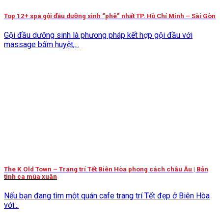
Top 12+ spa gội đầu dưỡng sinh “phê” nhất TP. Hồ Chí Minh – Sài Gòn
Gội đầu dưỡng sinh là phương pháp kết hợp gội đầu với
massage bấm huyệt,...
The K Old Town – Trang trí Tết Biên Hòa phong cách châu Âu | Bản
tình ca mùa xuân
Nếu bạn đang tìm một quán cafe trang trí Tết đẹp ở Biên Hòa
với...