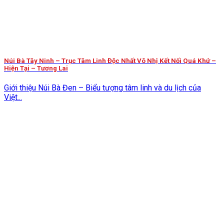
Núi Bà Tây Ninh – Trục Tâm Linh Độc Nhất Vô Nhị Kết Nối Quá Khứ –
Hiện Tại – Tương Lai
Giới thiệu Núi Bà Đen – Biểu tượng tâm linh và du lịch của
Việt...