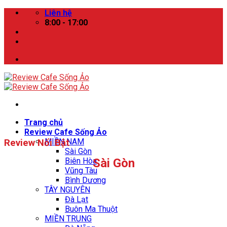
Skip
Liên hệ
to
8:00 - 17:00
content
Trang chủ
Review Cafe Sống Ảo
MIỀN NAM
Review Nổi Bật
Sài Gòn
Sài Gòn
Biên Hòa
Vũng Tàu
Bình Dương
TÂY NGUYÊN
Đà Lạt
Buôn Ma Thuột
MIỀN TRUNG