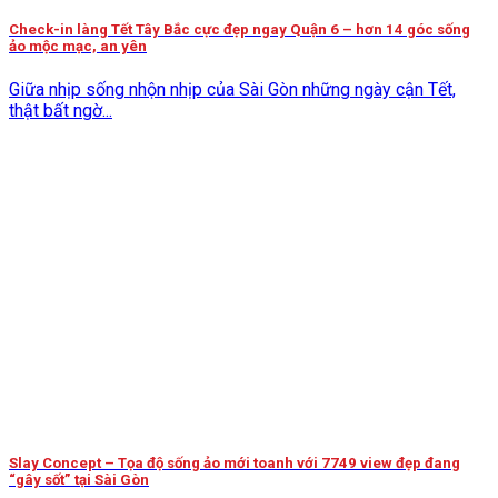
Check-in làng Tết Tây Bắc cực đẹp ngay Quận 6 – hơn 14 góc sống
ảo mộc mạc, an yên
Giữa nhịp sống nhộn nhịp của Sài Gòn những ngày cận Tết,
thật bất ngờ...
Slay Concept – Tọa độ sống ảo mới toanh với 7749 view đẹp đang
“gây sốt” tại Sài Gòn