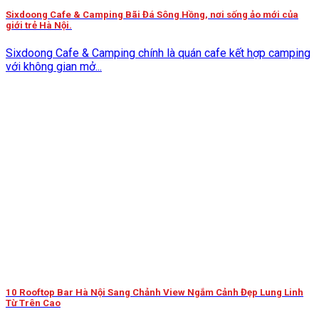
Sixdoong Cafe & Camping Bãi Đá Sông Hồng, nơi sống ảo mới của
giới trẻ Hà Nội.
Sixdoong Cafe & Camping chính là quán cafe kết hợp camping
với không gian mở...
10 Rooftop Bar Hà Nội Sang Chảnh View Ngắm Cảnh Đẹp Lung Linh
Từ Trên Cao