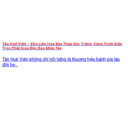
Tân Huê Viên – Khu Liên Hoa Bảo Tháp Sóc Trăng: Công Trình Kiến
Trúc Phật Giáo Độc Đáo Miền Tây
Tân Huê Viên không chỉ nổi tiếng là thương hiệu bánh pía lâu
đời tại...