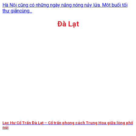
Hà Nội cũng có những ngày nắng nóng nảy lửa. Một buổi tối
thư giãncùng...
Đà Lạt
Lạc Hư Cổ Trấn Đà Lạt – Cổ trấn phong cách Trung Hoa giữa lòng phố
núi