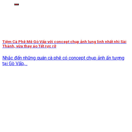
kiếm:
Tiệm Cà Phê Mê Gò Vấp với concept chụp ảnh lung linh nhất nhì Sài
Thành, vừa thay áo Tết rực rỡ
Nhắc đến những quán cà phê có concept chụp ảnh ấn tượng
tại Gò Vấp,...