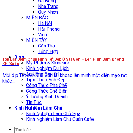
Đà Nẵng
Nha Trang
Quy Nhơn
MIỀN BẮC
Hà Nội
Hải Phòng
Vinh
MIỀN TÂY
Cần Thơ
Tổng Hợp
Blog
Top Địa Điểm Chụp Hình Tết Đẹp Ở Sài Gòn – Lên Hình Đậm Không
Mỹ Phẩm & Skincare
Khí Xuân
Kinh Nghiệm Du Lịch
Ăn Uống Giải Trí
Mỗi dịp Tết đến, Sài Gòn lại khoác lên mình một diện mạo rất
Tips Chụp Ảnh Đẹp
khác....
Công Thức Pha Chế
Công Thức Chế Biến
Ý Tưởng Kinh Doanh
Tin Tức
Kinh Nghiệm Làm Chủ
Kinh Nghiệm Làm Chủ Spa
Kinh Nghiệm Làm Chủ Quán Cafe
Tìm