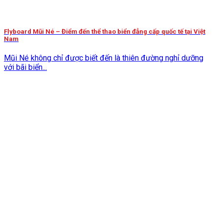
Flyboard Mũi Né – Điểm đến thể thao biển đẳng cấp quốc tế tại Việt
Nam
Mũi Né không chỉ được biết đến là thiên đường nghỉ dưỡng
với bãi biển...