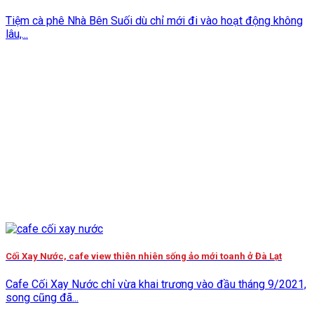
Tiệm cà phê Nhà Bên Suối dù chỉ mới đi vào hoạt động không
lâu,...
Cối Xay Nước, cafe view thiên nhiên sống ảo mới toanh ở Đà Lạt
Cafe Cối Xay Nước chỉ vừa khai trương vào đầu tháng 9/2021,
song cũng đã...