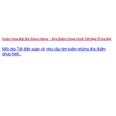
Vườn Hoa Bãi Đá Sông Hồng – Địa Điểm Chụp Hình Tết Đẹp Ở Hà Nội
Mỗi dịp Tết đến xuân về, nhu cầu tìm kiếm những địa điểm
chụp hình...