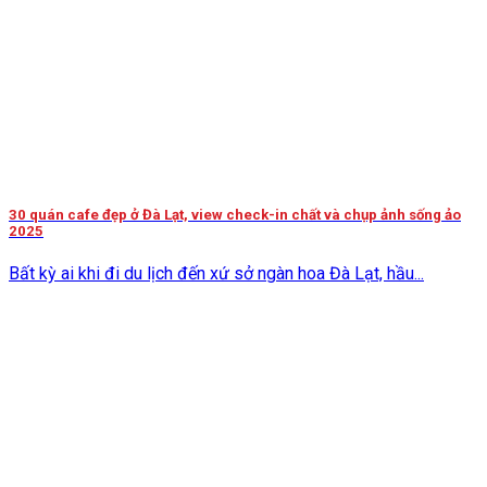
30 quán cafe đẹp ở Đà Lạt, view check-in chất và chụp ảnh sống ảo
2025
Bất kỳ ai khi đi du lịch đến xứ sở ngàn hoa Đà Lạt, hầu...