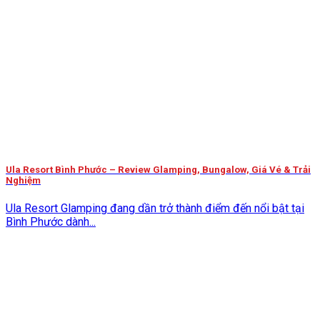
Ula Resort Bình Phước – Review Glamping, Bungalow, Giá Vé & Trải
Nghiệm
Ula Resort Glamping đang dần trở thành điểm đến nổi bật tại
Bình Phước dành...