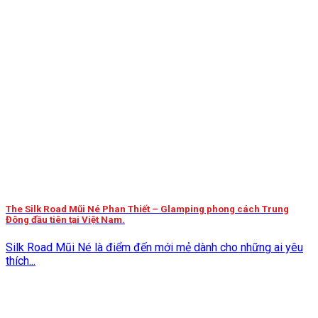
The Silk Road Mũi Né Phan Thiết – Glamping phong cách Trung
Đông đầu tiên tại Việt Nam.
Silk Road Mũi Né là điểm đến mới mẻ dành cho những ai yêu
thích...