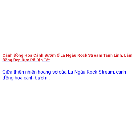
Cánh Đồng Hoa Cánh Bướm Ở La Ngâu Rock Stream Tánh Linh, Lâm
Đồng Đẹp Rực Rỡ Dịp Tết
Giữa thiên nhiên hoang sơ của La Ngâu Rock Stream, cánh
đồng hoa cánh bướm...