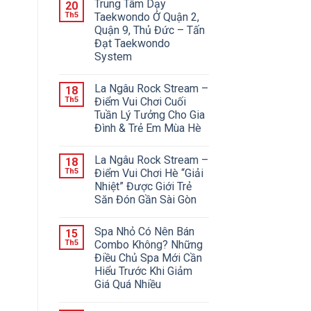
Trung Tâm Dạy
20
Th5
Taekwondo Ở Quận 2,
Quận 9, Thủ Đức – Tấn
Đạt Taekwondo
System
La Ngâu Rock Stream –
18
Th5
Điểm Vui Chơi Cuối
Tuần Lý Tưởng Cho Gia
Đình & Trẻ Em Mùa Hè
La Ngâu Rock Stream –
18
Th5
Điểm Vui Chơi Hè “Giải
Nhiệt” Được Giới Trẻ
Săn Đón Gần Sài Gòn
Spa Nhỏ Có Nên Bán
15
Th5
Combo Không? Những
Điều Chủ Spa Mới Cần
Hiểu Trước Khi Giảm
Giá Quá Nhiều