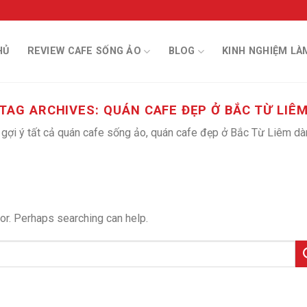
HỦ
REVIEW CAFE SỐNG ẢO
BLOG
KINH NGHIỆM LÀ
TAG ARCHIVES:
QUÁN CAFE ĐẸP Ở BẮC TỪ LIÊ
 gợi ý tất cả quán cafe sống ảo, quán cafe đẹp ở Bắc Từ Liêm dà
for. Perhaps searching can help.