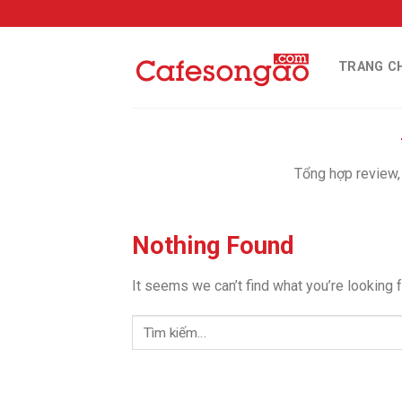
Skip
to
content
TRANG C
Tổng hợp review,
Nothing Found
It seems we can’t find what you’re looking 