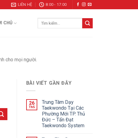
LIÊN HỆ
8:00 - 17:00
Tìm
M CHỦ
kiếm:
M
nh cho mọi người.
BÀI VIẾT GẦN ĐÂY
Trung Tâm Dạy
26
Th5
Taekwondo Tại Các
Phường Mới TP. Thủ
Đức – Tấn Đạt
Taekwondo System