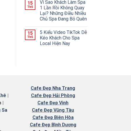
Vì Sao Khách Làm Spa
15
Th5
1 Lần Rồi Không Quay
Lại? Những Điều Nhiều
Chủ Spa Đang Bỏ Quên
5 Kiểu Video TikTok Dễ
15
Th5
Kéo Khách Cho Spa
Local Hiện Nay
Cafe
Đẹp Nha Trang
Khê
|
Cafe Đẹp Hải Phòng
n
|
Cafe Đẹp Vinh
 Sa
Cafe Đẹp Vũng Tàu
Cafe Đẹp Biên Hòa
Cafe Đẹp Bình Dương