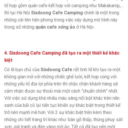
tổ hợp gồm quán cafe kết hợp với camping như Makakamp,…
thì tại Hà Nội
Sixdoong Cafe Camping
chính là một trong
những cái tên tiên phong trong việc xây dựng mô hình này
trong số những
quán cafe sống ảo
ở Hà Nội.
4.
Sixdoong
Cafe Camping đã tạo ra một thiết kế khác
biệt
Có lẽ bạn chủ của
Sixdoong Cafe
rất tinh tế khi tạo ra một
không gian mở với những chiếc ghế lười, kết hợp cùng với
những yếu tố địa lợi phía trên thì chắc chắn khách hàng sẽ
cảm nhận được sự thoải mái một cách “chuẩn chỉnh” nhất.
Với việc sử dụng khá nhiều màu sáng nổi bật khác trên nền
xanh của bãi cỏ lại tiến tục khiến sự khác biệt trong thiết kế
trở nên mạnh mẽ hơn. Với 2 sự khác biệt trên kèm theo
những chi tiết trang trí khác như: bàn gỗ thấp, thùng phuy sắt
sơn, giá tranh và đèn vàng mờ ảo. Tất cả đã tạo nên một