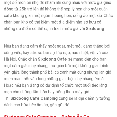
một số món ăn nhẹ để nhâm nhi cùng nhau với mức giá giao
động từ 25k trở lên thì không thể hợp lý hơn cho một quán
cafe không gian mở, ngắm hoàng hôn, sống ảo mệt xỉu. Chắc
chắn bạn khó có thể kiếm một địa điểm nào sở hữu có
những ưu điểm có thể cạnh tranh mức giá với
Sixdoong
Nếu bạn đang cảm thấy ngột ngạt, mệt mỏi, căng thẳng bởi
công việc, hay stress bởi sự tấp nập, náo nhiệt, vội vả của
Hà Nội. Chắc chắn
Sixdoong
Cafe
sẽ mang đến cho bạn
một cảm giác nhẹ nhàng, thư giãn bởi một không gian bình
yên giữa lòng thành phố bãi cỏ xanh mát cùng những làn gió
miên man thổi vào lòng những giai điệu nhẹ nhàng êm ả.
Hoặc nếu bạn đang có dự dịnh tổ chức một buổi tiệc lãng
mạn cho những tâm hồn bay bổng theo mây gió.
Thì
Sixdoong Cafe
Camping
cũng sẽ là địa điểm lý tưởng
dành cho bữa tiệc ấm áp, gần gũi đó.
Sixdoong Cafe
Camping
–
Đường Âu Cơ