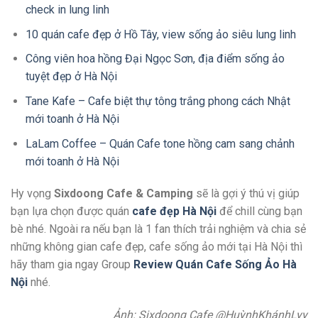
check in lung linh
10 quán cafe đẹp ở Hồ Tây, view sống ảo siêu lung linh
Công viên hoa hồng Đại Ngọc Sơn, địa điểm sống ảo
tuyệt đẹp ở Hà Nội
Tane Kafe – Cafe biệt thự tông trắng phong cách Nhật
mới toanh ở Hà Nội
LaLam Coffee – Quán Cafe tone hồng cam sang chảnh
mới toanh ở Hà Nội
Hy vọng
Sixdoong Cafe
&
Camping
sẽ là gợi ý thú vị giúp
bạn lựa chọn được quán
cafe đẹp Hà Nội
để chill cùng bạn
bè nhé. Ngoài ra nếu bạn là 1 fan thích trải nghiệm và chia sẻ
những không gian cafe đẹp, cafe sống ảo mới tại Hà Nội thì
hãy tham gia ngay Group
Review Quán Cafe Sống Ảo Hà
Nội
nhé.
Ảnh: Sixdoong Cafe @HuỳnhKhánhLyy