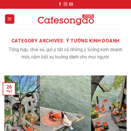
Skip
to
content
CATEGORY ARCHIVES:
Ý TƯỞNG KINH DOANH
Tổng hợp, chia sẻ, gợi ý tất cả những ý tưởng kinh doanh
mới, nắm bắt xu hướng dành cho mọi người.
26
Th2