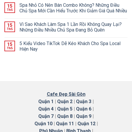
Spa Nhỏ Có Nên Bán Combo Không? Những Điều
15
Th5
Chủ Spa Mới Cần Hiểu Trước Khi Giảm Giá Quá Nhiều
Vì Sao Khách Làm Spa 1 Lần Rồi Không Quay Lại?
15
Th5
Những Điều Nhiều Chủ Spa Đang Bỏ Quên
5 Kiểu Video TikTok Dễ Kéo Khách Cho Spa Local
15
Th5
Hiện Nay
Cafe Đẹp Sài Gòn
Quận 1
|
Quận 2
|
Quận 3
|
Quận 4
|
Quận 5
|
Quận 6
|
Quận 7
|
Quận 8
|
Quận 9
|
Quận 10
|
Quận 11
|
Quận 12
|
Phú Nhuận
|
Bình Thạnh
|