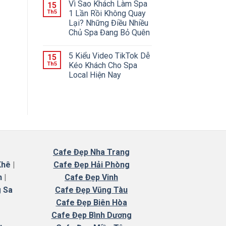
Vì Sao Khách Làm Spa
15
Th5
1 Lần Rồi Không Quay
Lại? Những Điều Nhiều
Chủ Spa Đang Bỏ Quên
5 Kiểu Video TikTok Dễ
15
Th5
Kéo Khách Cho Spa
Local Hiện Nay
Cafe
Đẹp Nha Trang
Khê
|
Cafe Đẹp Hải Phòng
n
|
Cafe Đẹp Vinh
 Sa
Cafe Đẹp Vũng Tàu
Cafe Đẹp Biên Hòa
Cafe Đẹp Bình Dương