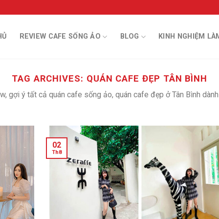
HỦ
REVIEW CAFE SỐNG ẢO
BLOG
KINH NGHIỆM LÀ
TAG ARCHIVES:
QUÁN CAFE ĐẸP TÂN BÌNH
w, gợi ý tất cả quán cafe sống ảo, quán cafe đẹp ở Tân Bình dành
02
Th8