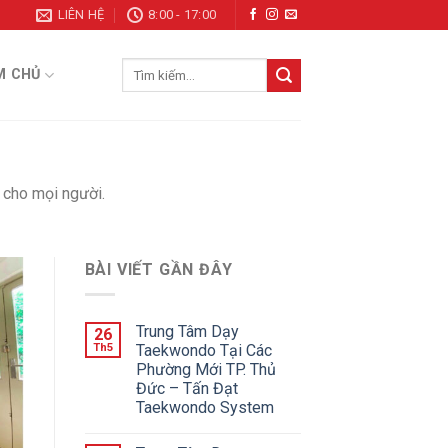
LIÊN HỆ
8:00 - 17:00
Tìm
M CHỦ
kiếm:
 cho mọi người.
BÀI VIẾT GẦN ĐÂY
Trung Tâm Dạy
26
Th5
Taekwondo Tại Các
Phường Mới TP. Thủ
Đức – Tấn Đạt
Taekwondo System