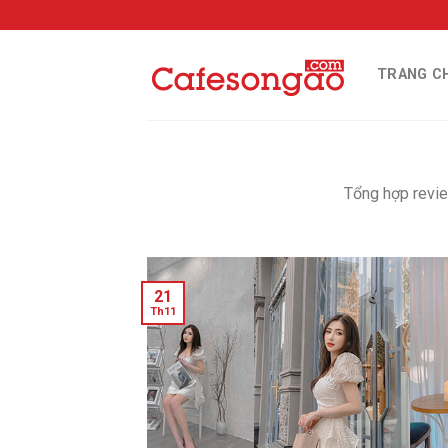
Skip
to
content
TRANG C
Tổng hợp revie
21
Th11