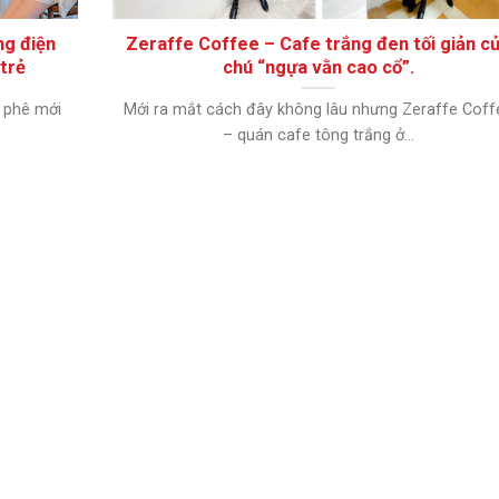
ng điện
Zeraffe Coffee – Cafe trắng đen tối giản c
 trẻ
chú “ngựa vằn cao cổ”.
 phê mới
Mới ra mắt cách đây không lâu nhưng Zeraffe Coff
– quán cafe tông trắng ở...