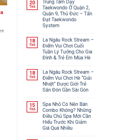
Trung Tâm Dạy
20
Th5
Taekwondo Ở Quận 2,
ủa
Quận 9, Thủ Đức – Tấn
Đạt Taekwondo
System
ee
La Ngâu Rock Stream –
18
Th5
Điểm Vui Chơi Cuối
Tuần Lý Tưởng Cho Gia
Đình & Trẻ Em Mùa Hè
La Ngâu Rock Stream –
18
Th5
Điểm Vui Chơi Hè “Giải
Nhiệt” Được Giới Trẻ
Săn Đón Gần Sài Gòn
Spa Nhỏ Có Nên Bán
15
Th5
Combo Không? Những
Điều Chủ Spa Mới Cần
Hiểu Trước Khi Giảm
Giá Quá Nhiều