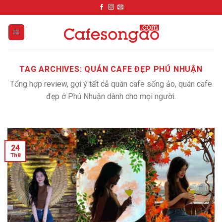
Skip
to
content
TAG ARCHIVES:
QUÁN CAFE ĐẸP PHÚ NHUẬN
Tổng hợp review, gợi ý tất cả quán cafe sống ảo, quán cafe
đẹp ở Phú Nhuận dành cho mọi người.
24
Th8