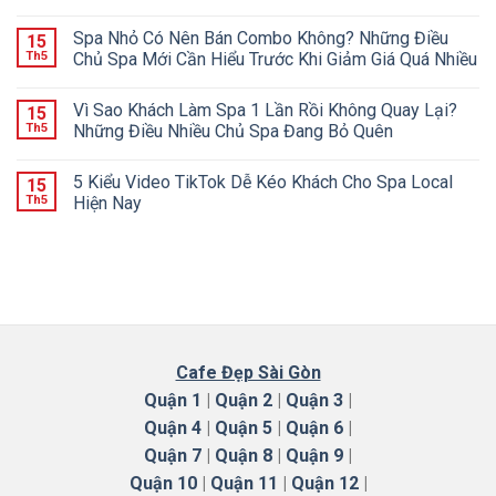
Spa Nhỏ Có Nên Bán Combo Không? Những Điều
15
Th5
Chủ Spa Mới Cần Hiểu Trước Khi Giảm Giá Quá Nhiều
Vì Sao Khách Làm Spa 1 Lần Rồi Không Quay Lại?
15
Th5
Những Điều Nhiều Chủ Spa Đang Bỏ Quên
5 Kiểu Video TikTok Dễ Kéo Khách Cho Spa Local
15
Th5
Hiện Nay
Cafe Đẹp Sài Gòn
Quận 1
|
Quận 2
|
Quận 3
|
Quận 4
|
Quận 5
|
Quận 6
|
Quận 7
|
Quận 8
|
Quận 9
|
Quận 10
|
Quận 11
|
Quận 12
|