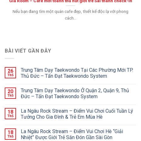
Gia Room – Cafe mới toanh thu hút giới trẻ Sài thành check-in
Nếu bạn đang tìm một quán cafe đẹp, thiết kế độc lạ với phong
cách...
BÀI VIẾT GẦN ĐÂY
Trung Tâm Dạy Taekwondo Tại Các Phường Mới TP.
26
Th5
Thủ Đức – Tấn Đạt Taekwondo System
Trung Tâm Dạy Taekwondo Ở Quận 2, Quận 9, Thủ
20
Th5
Đức – Tấn Đạt Taekwondo System
La Ngâu Rock Stream – Điểm Vui Chơi Cuối Tuần Lý
18
Th5
Tưởng Cho Gia Đình & Trẻ Em Mùa Hè
La Ngâu Rock Stream – Điểm Vui Chơi Hè “Giải
18
Th5
Nhiệt” Được Giới Trẻ Săn Đón Gần Sài Gòn