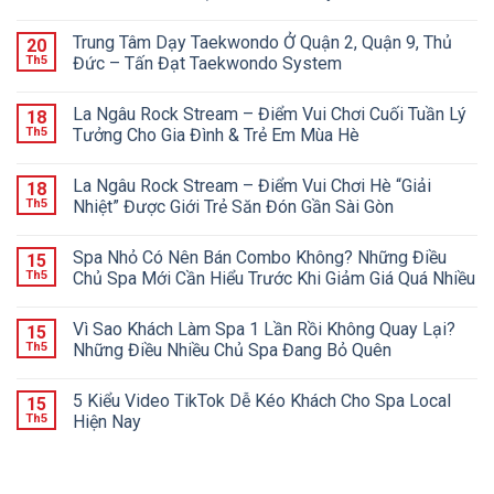
Trung Tâm Dạy Taekwondo Ở Quận 2, Quận 9, Thủ
20
Th5
Đức – Tấn Đạt Taekwondo System
La Ngâu Rock Stream – Điểm Vui Chơi Cuối Tuần Lý
18
Th5
Tưởng Cho Gia Đình & Trẻ Em Mùa Hè
La Ngâu Rock Stream – Điểm Vui Chơi Hè “Giải
18
Th5
Nhiệt” Được Giới Trẻ Săn Đón Gần Sài Gòn
Spa Nhỏ Có Nên Bán Combo Không? Những Điều
15
Th5
Chủ Spa Mới Cần Hiểu Trước Khi Giảm Giá Quá Nhiều
Vì Sao Khách Làm Spa 1 Lần Rồi Không Quay Lại?
15
Th5
Những Điều Nhiều Chủ Spa Đang Bỏ Quên
5 Kiểu Video TikTok Dễ Kéo Khách Cho Spa Local
15
Th5
Hiện Nay