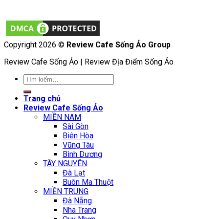
Copyright 2026 ©
Review Cafe Sống Ảo Group
Review Cafe Sống Ảo | Review Địa Điểm Sống Ảo
Tìm
kiếm:
Trang chủ
Review Cafe Sống Ảo
MIỀN NAM
Sài Gòn
Biên Hòa
Vũng Tàu
Bình Dương
TÂY NGUYÊN
Đà Lạt
Buôn Ma Thuột
MIỀN TRUNG
Đà Nẵng
Nha Trang