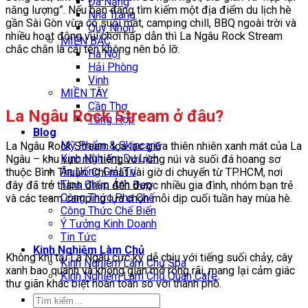
Đà Nẵng
năng lượng”. Nếu bạn đang tìm kiếm một địa điểm du lịch hè
Nha Trang
gần Sài Gòn vừa có suối mát, camping chill, BBQ ngoài trời và
Quy Nhơn
nhiều hoạt động vui chơi hấp dẫn thì La Ngâu Rock Stream
MIỀN BẮC
chắc chắn là cái tên không nên bỏ lỡ.
Hà Nội
Hải Phòng
Vinh
MIỀN TÂY
Cần Thơ
La Ngâu Rock Stream ở đâu?
Tổng Hợp
Blog
Mỹ Phẩm & Skincare
La Ngâu Rock Stream tọa lạc giữa thiên nhiên xanh mát của La
Kinh Nghiệm Du Lịch
Ngâu – khu vực nổi tiếng với rừng núi và suối đá hoang sơ
Ăn Uống Giải Trí
thuộc Bình Thuận. Chỉ mất vài giờ di chuyển từ TP.HCM, nơi
Tips Chụp Ảnh Đẹp
đây đã trở thành điểm đến được nhiều gia đình, nhóm bạn trẻ
Công Thức Pha Chế
và các team camping lựa chọn mỗi dịp cuối tuần hay mùa hè.
Công Thức Chế Biến
Ý Tưởng Kinh Doanh
Tin Tức
Kinh Nghiệm Làm Chủ
Không khí tại La Ngâu cực kỳ dễ chịu với tiếng suối chảy, cây
Kinh Nghiệm Làm Chủ Spa
xanh bao quanh và không gian mở rộng rãi, mang lại cảm giác
Kinh Nghiệm Làm Chủ Quán Cafe
thư giãn khác biệt hoàn toàn so với thành phố.
Tìm