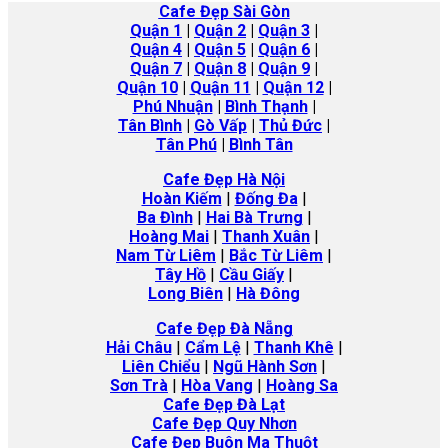
Cafe Đẹp Sài Gòn
Quận 1
|
Quận 2
|
Quận 3
|
Quận 4
|
Quận 5
|
Quận 6
|
Quận 7
|
Quận 8
|
Quận 9
|
Quận 10
|
Quận 11
|
Quận 12
|
Phú Nhuận
|
Bình Thạnh
|
Tân Bình
|
Gò Vấp
|
Thủ Đức
|
Tân Phú
|
Bình Tân
Cafe Đẹp Hà Nội
Hoàn Kiếm
|
Đống Đa
|
Ba Đình
|
Hai Bà Trưng
|
Hoàng Mai
|
Thanh Xuân
|
Nam Từ Liêm
|
Bắc Từ Liêm
|
Tây Hồ
|
Cầu Giấy
|
Long Biên
|
Hà
Đông
Cafe Đẹp Đà Nẵng
Hải Châu
|
Cẩm Lệ
|
Thanh Khê
|
Liên Chiểu
|
Ngũ Hành Sơn
|
Sơn Trà
|
Hòa Vang
|
Hoàng Sa
Cafe Đẹp Đà Lạt
Cafe Đẹp Quy Nhơn
Cafe Đẹp Buôn Ma Thuột