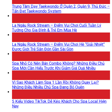
Th5
Trung Tâm Dạy Taekwondo Ở Quận 2, Quận 9, Thủ Đức –
Tấn Đạt Taekwondo System
18
Th5
La Ngâu Rock Stream – Điểm Vui Chơi Cuối Tuần Lý
Tưởng Cho Gia Đình & Trẻ Em Mùa Hè
18
Th5
La Ngâu Rock Stream – Điểm Vui Chơi Hè “Giải Nhiệt”
Được Giới Trẻ Săn Đón Gần Sài Gòn
15
Th5
Spa Nhỏ Có Nên Bán Combo Không? Những Điều Chủ
Spa Mới Cần Hiểu Trước Khi Giảm Giá Quá Nhiều
15
Th5
Vì Sao Khách Làm Spa 1 Lần Rồi Không Quay Lại?
Những Điều Nhiều Chủ Spa Đang Bỏ Quên
15
Th5
5 Kiểu Video TikTok Dễ Kéo Khách Cho Spa Local Hiện
Nay