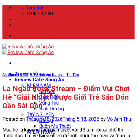
Skip
Liên hệ
to
8:00 - 17:00
content
Trang chủ
Ăn Uống Giải Trí
,
Kinh Nghiệm Du Lịch
,
Tin Tức
Review Cafe Sống Ảo
MIỀN NAM
La Ngâu Rock Stream – Điểm Vui Chơi
Sài Gòn
Hè “Giải Nhiệt” Được Giới Trẻ Săn Đón
Biên Hòa
Vũng Tàu
Gần Sài Gòn
Bình Dương
TÂY NGUYÊN
Posted on
Tháng 5 18, 2026
Tháng 5 18, 2026
by
Võ Anh Thư
Đà Lạt
Buôn Ma Thuột
Mùa hè là khoảng thời gian tuyệt vời để tạm rời xa phố thị
MIỀN TRUNG
đông đúc, tìm về thiên nhiên để nghỉ ngơi, thư giãn và “nạp lại