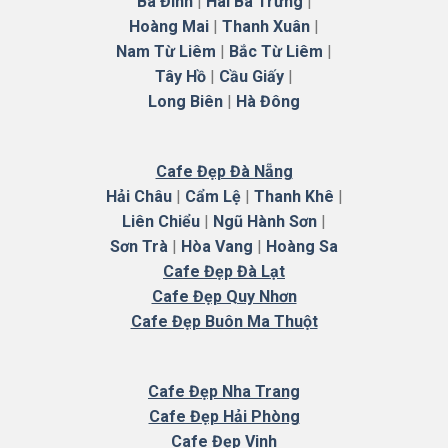
Ba Đình
|
Hai Bà Trưng
|
Hoàng Mai
|
Thanh Xuân
|
Nam Từ Liêm
|
Bắc Từ Liêm
|
Tây Hồ
|
Cầu Giấy
|
Long Biên
|
Hà
Đông
Cafe Đẹp Đà Nẵng
Hải Châu
|
Cẩm Lệ
|
Thanh Khê
|
Liên Chiểu
|
Ngũ Hành Sơn
|
Sơn Trà
|
Hòa Vang
|
Hoàng Sa
Cafe Đẹp Đà Lạt
Cafe Đẹp Quy Nhơn
Cafe Đẹp Buôn Ma Thuột
Cafe
Đẹp Nha Trang
Cafe Đẹp Hải Phòng
Cafe Đẹp Vinh