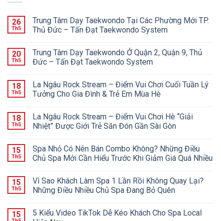
Trung Tâm Dạy Taekwondo Tại Các Phường Mới TP.
26
Th5
Thủ Đức – Tấn Đạt Taekwondo System
Trung Tâm Dạy Taekwondo Ở Quận 2, Quận 9, Thủ
20
Th5
Đức – Tấn Đạt Taekwondo System
La Ngâu Rock Stream – Điểm Vui Chơi Cuối Tuần Lý
18
Th5
Tưởng Cho Gia Đình & Trẻ Em Mùa Hè
La Ngâu Rock Stream – Điểm Vui Chơi Hè “Giải
18
Th5
Nhiệt” Được Giới Trẻ Săn Đón Gần Sài Gòn
Spa Nhỏ Có Nên Bán Combo Không? Những Điều
15
Th5
Chủ Spa Mới Cần Hiểu Trước Khi Giảm Giá Quá Nhiều
Vì Sao Khách Làm Spa 1 Lần Rồi Không Quay Lại?
15
Th5
Những Điều Nhiều Chủ Spa Đang Bỏ Quên
5 Kiểu Video TikTok Dễ Kéo Khách Cho Spa Local
15
Th5