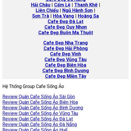
Hải Châu
|
Cẩm Lệ
|
Thanh Khê
|
Liên Chiểu
|
Ngũ Hành Sơn
|
Sơn Trà
|
Hòa Vang
|
Hoàng Sa
Cafe Đẹp Đà Lạt
Cafe Đẹp Quy Nhơn
Cafe Đẹp Buôn Ma Thuột
Cafe
Đẹp Nha Trang
Cafe Đẹp Hải Phòng
Cafe Đẹp Vinh
Cafe Đẹp Vũng Tàu
Cafe Đẹp Biên Hòa
Cafe Đẹp Bình Dương
Cafe Đẹp Miền Tây
Hệ Thống Group Cafe Sống Ảo
Review Quán Cafe Sống Ảo Sài Gòn
Review Quán Cafe Sống Ảo Biên Hòa
Review Quán Cafe Sống Ảo Bình Dương
Review Quán Cafe Sống Ảo Vũng Tàu
Review Quán Cafe Sống Ảo Đà Lạt
Review Quán Cafe Sống Ảo Đà Nẵng
Review Quán Cafe Sống Ảo Huế