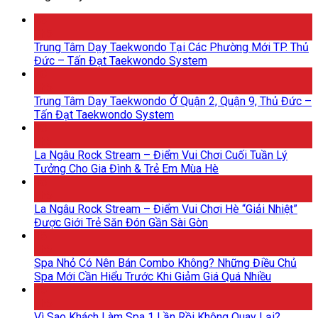
26
Th5
Trung Tâm Dạy Taekwondo Tại Các Phường Mới TP. Thủ
Đức – Tấn Đạt Taekwondo System
20
Th5
Trung Tâm Dạy Taekwondo Ở Quận 2, Quận 9, Thủ Đức –
Tấn Đạt Taekwondo System
18
Th5
La Ngâu Rock Stream – Điểm Vui Chơi Cuối Tuần Lý
Tưởng Cho Gia Đình & Trẻ Em Mùa Hè
18
Th5
La Ngâu Rock Stream – Điểm Vui Chơi Hè “Giải Nhiệt”
Được Giới Trẻ Săn Đón Gần Sài Gòn
15
Th5
Spa Nhỏ Có Nên Bán Combo Không? Những Điều Chủ
Spa Mới Cần Hiểu Trước Khi Giảm Giá Quá Nhiều
15
Th5
Vì Sao Khách Làm Spa 1 Lần Rồi Không Quay Lại?