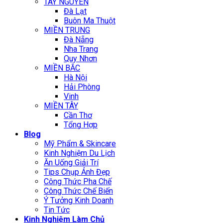
TÂY NGUYÊN
Đà Lạt
Buôn Ma Thuột
MIỀN TRUNG
Đà Nẵng
Nha Trang
Quy Nhơn
MIỀN BẮC
Hà Nội
Hải Phòng
Vinh
MIỀN TÂY
Cần Thơ
Tổng Hợp
Blog
Mỹ Phẩm & Skincare
Kinh Nghiệm Du Lịch
Ăn Uống Giải Trí
Tips Chụp Ảnh Đẹp
Công Thức Pha Chế
Công Thức Chế Biến
Ý Tưởng Kinh Doanh
Tin Tức
Kinh Nghiệm Làm Chủ