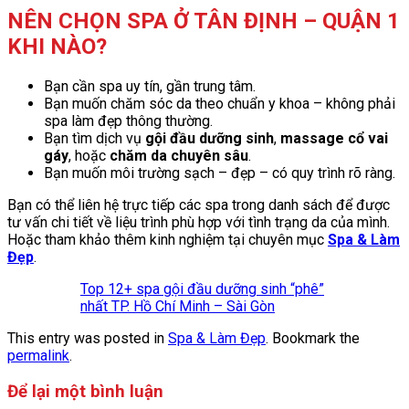
NÊN CHỌN SPA Ở TÂN ĐỊNH – QUẬN 1
KHI NÀO?
Bạn cần spa uy tín, gần trung tâm.
Bạn muốn chăm sóc da theo chuẩn y khoa – không phải
spa làm đẹp thông thường.
Bạn tìm dịch vụ
gội đầu dưỡng sinh
,
massage cổ vai
gáy
, hoặc
chăm da chuyên sâu
.
Bạn muốn môi trường sạch – đẹp – có quy trình rõ ràng.
Bạn có thể liên hệ trực tiếp các spa trong danh sách để được
tư vấn chi tiết về liệu trình phù hợp với tình trạng da của mình.
Hoặc tham khảo thêm kinh nghiệm tại chuyên mục
Spa & Làm
Đẹp
.
Top 12+ spa gội đầu dưỡng sinh “phê”
nhất TP. Hồ Chí Minh – Sài Gòn
This entry was posted in
Spa & Làm Đẹp
. Bookmark the
permalink
.
Để lại một bình luận