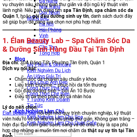
Đà Nẵng
vụ chuyên sâu, không gian thư giãn và đội ngũ kỹ thuật viên
Nha Trang
lành nghề. Nếu bạn đang tìm
spa Tân Định
,
spa chăm sóc da
Quy Nhơn
Quận 1
, hoặc
gội đầu dưỡng sinh uy tín
, danh sách dưới đây
MIỀN BẮC
sẽ giúp bạn dễ dàng lựa chọn nơi phù hợp nhất.
Hà Nội
Hải Phòng
Vinh
1. Élan Beauty Lab – Spa Chăm Sóc Da
MIỀN TÂY
Cần Thơ
& Dưỡng Sinh Hàng Đầu Tại Tân Định
Tổng Hợp
Blog
Địa chỉ:
30A Đặng Tất, Phường Tân Định, Quận 1
Mỹ Phẩm & Skincare
Dịch vụ nổi bật:
Kinh Nghiệm Du Lịch
Ăn Uống Giải Trí
Chăm sóc da chuyên sâu chuẩn y khoa
Tips Chụp Ảnh Đẹp
Liệu trình Enzyme – phục hồi da tổn thương
Công Thức Pha Chế
Gội đầu dưỡng sinh – Gói Ấn 10 Bước
Công Thức Chế Biến
Điều trị da theo phác đồ cá nhân hóa
Ý Tưởng Kinh Doanh
Tin Tức
Lý do nên chọn:
Kinh Nghiệm Làm Chủ
Élan Beauty Lab
nổi bật nhờ quy trình chuyên nghiệp, kỹ thuật
Kinh Nghiệm Làm Chủ Spa
viên hiểu rõ về da liễu và liệu pháp thư giãn. Không gian trắng –
Kinh Nghiệm Làm Chủ Quán Cafe
hiện đại tạo cảm giác sạch, sang và dễ chịu. Đây là spa phù
hợp cho những ai muốn tìm nơi chăm da
thật sự uy tín tại Tân
Tìm
Định
.