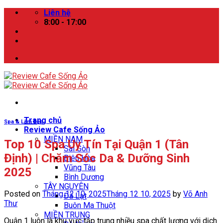
Skip
Liên hệ
to
8:00 - 17:00
content
Trang chủ
Spa & Làm Đẹp
Review Cafe Sống Ảo
MIỀN NAM
Top 10 Spa Uy Tín Tại Quận 1 (Tân
Sài Gòn
Định) | Chăm Sóc Da & Dưỡng Sinh
Biên Hòa
Vũng Tàu
2025
Bình Dương
TÂY NGUYÊN
Posted on
Tháng 12 10, 2025
Tháng 12 10, 2025
by
Võ Anh
Đà Lạt
Thư
Buôn Ma Thuột
MIỀN TRUNG
Quận 1 luôn là khu vực tập trung nhiều spa chất lượng với dịch