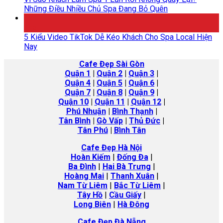
Những Điều Nhiều Chủ Spa Đang Bỏ Quên
15
Th5
5 Kiểu Video TikTok Dễ Kéo Khách Cho Spa Local Hiện
Nay
Cafe Đẹp Sài Gòn
Quận 1
|
Quận 2
|
Quận 3
|
Quận 4
|
Quận 5
|
Quận 6
|
Quận 7
|
Quận 8
|
Quận 9
|
Quận 10
|
Quận 11
|
Quận 12
|
Phú Nhuận
|
Bình Thạnh
|
Tân Bình
|
Gò Vấp
|
Thủ Đức
|
Tân Phú
|
Bình Tân
Cafe Đẹp Hà Nội
Hoàn Kiếm
|
Đống Đa
|
Ba Đình
|
Hai Bà Trưng
|
Hoàng Mai
|
Thanh Xuân
|
Nam Từ Liêm
|
Bắc Từ Liêm
|
Tây Hồ
|
Cầu Giấy
|
Long Biên
|
Hà
Đông
Cafe Đẹp Đà Nẵng