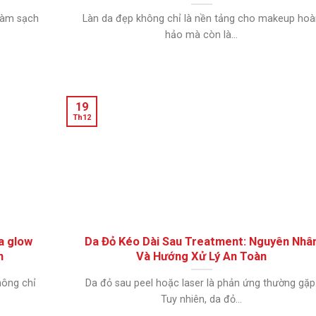
 làm sạch
Làn da đẹp không chỉ là nền tảng cho makeup hoà
hảo mà còn là...
19
Th12
a glow
Da Đỏ Kéo Dài Sau Treatment: Nguyên Nhâ
n
Và Hướng Xử Lý An Toàn
hông chỉ
Da đỏ sau peel hoặc laser là phản ứng thường gặp
Tuy nhiên, da đỏ...