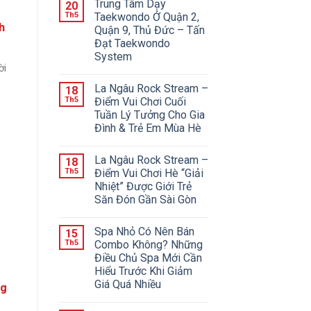
Trung Tâm Dạy
20
Th5
Taekwondo Ở Quận 2,
h
Quận 9, Thủ Đức – Tấn
Đạt Taekwondo
System
ời
La Ngâu Rock Stream –
18
Th5
Điểm Vui Chơi Cuối
Tuần Lý Tưởng Cho Gia
Đình & Trẻ Em Mùa Hè
La Ngâu Rock Stream –
18
Th5
Điểm Vui Chơi Hè “Giải
Nhiệt” Được Giới Trẻ
Săn Đón Gần Sài Gòn
Spa Nhỏ Có Nên Bán
15
Th5
Combo Không? Những
Điều Chủ Spa Mới Cần
Hiểu Trước Khi Giảm
Giá Quá Nhiều
ng