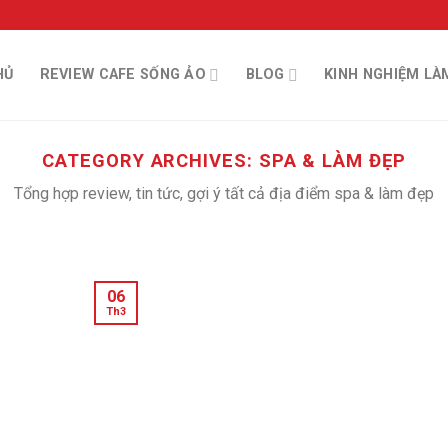
HỦ
REVIEW CAFE SỐNG ẢO
BLOG
KINH NGHIỆM LÀ
CATEGORY ARCHIVES:
SPA & LÀM ĐẸP
Tổng hợp review, tin tức, gợi ý tất cả địa điểm spa & làm đẹp
06
Th3