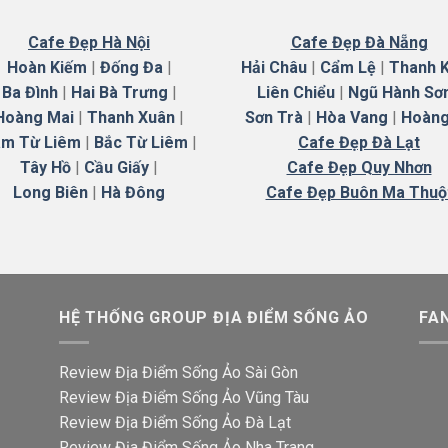
Cafe Đẹp Hà Nội
Cafe Đẹp Đà Nẵng
Hoàn Kiếm
|
Đống Đa
|
Hải Châu
|
Cẩm Lệ
|
Thanh 
Ba Đình
|
Hai Bà Trưng
|
Liên Chiểu
|
Ngũ Hành Sơ
Hoàng Mai
|
Thanh Xuân
|
Sơn Trà
|
Hòa Vang
|
Hoàng
m Từ Liêm
|
Bắc Từ Liêm
|
Cafe Đẹp Đà Lạt
Tây Hồ
|
Cầu Giấy
|
Cafe Đẹp Quy Nhơn
Long Biên
|
Hà
Đông
Cafe Đẹp Buôn Ma Thuộ
HỆ THỐNG GROUP ĐỊA ĐIỂM SỐNG ẢO
FA
Review Địa Điểm Sống Ảo Sài Gòn
Review Địa Điểm Sống Ảo Vũng Tàu
Review Địa Điểm Sống Ảo Đà Lạt
Review Địa Điểm Sống Ảo Nha Trang