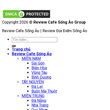
Copyright 2026 ©
Review Cafe Sống Ảo Group
Review Cafe Sống Ảo | Review Địa Điểm Sống Ảo
Tìm
kiếm:
Trang chủ
Review Cafe Sống Ảo
MIỀN NAM
Sài Gòn
Biên Hòa
Vũng Tàu
Bình Dương
TÂY NGUYÊN
Đà Lạt
Buôn Ma Thuột
MIỀN TRUNG
Đà Nẵng
Nha Trang
Quy Nhơn