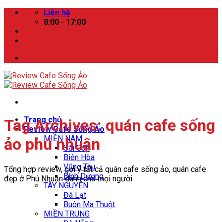
Skip
Liên hệ
to
8:00 - 17:00
content
Trang chủ
Tag Archives:
quán cafe sống
Review Cafe Sống Ảo
MIỀN NAM
ảo phú nhuận
Sài Gòn
Biên Hòa
Vũng Tàu
Tổng hợp review, gợi ý tất cả quán cafe sống ảo, quán cafe
Bình Dương
đẹp ở Phú Nhuận dành cho mọi người.
TÂY NGUYÊN
Đà Lạt
Buôn Ma Thuột
MIỀN TRUNG