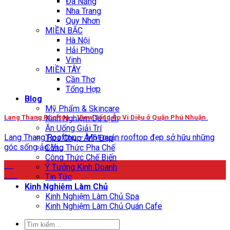
Đà Nẵng
Nha Trang
Quy Nhơn
MIỀN BẮC
Hà Nội
Hải Phòng
Vinh
MIỀN TÂY
Cần Thơ
Tổng Hợp
Blog
Mỹ Phẩm & Skincare
Lang Thang Rooftop – View Sống Ảo Vi Diệu ở Quận Phú Nhuận.
Kinh Nghiệm Du Lịch
Ăn Uống Giải Trí
Lang Thang Rooftop – Một quán rooftop đẹp sở hữu những
Tips Chụp Ảnh Đẹp
góc sống ảo Vi...
Công Thức Pha Chế
Công Thức Chế Biến
24
Ý Tưởng Kinh Doanh
Th8
Tin Tức
Kinh Nghiệm Làm Chủ
Kinh Nghiệm Làm Chủ Spa
Kinh Nghiệm Làm Chủ Quán Cafe
Tìm