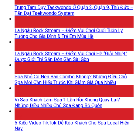
Th5
Trung Tâm Dạy Taekwondo Ở Quận 2, Quận 9, Thủ Đức –
Tấn Đạt Taekwondo System
18
Th5
La Ngâu Rock Stream – Điểm Vui Chơi Cuối Tuần Lý
Tưởng Cho Gia Đình & Trẻ Em Mùa Hè
18
Th5
La Ngâu Rock Stream – Điểm Vui Chơi Hè “Giải Nhiệt”
Được Giới Trẻ Săn Đón Gần Sài Gòn
15
Th5
Spa Nhỏ Có Nên Bán Combo Không? Những Điều Chủ
Spa Mới Cần Hiểu Trước Khi Giảm Giá Quá Nhiều
15
Th5
Vì Sao Khách Làm Spa 1 Lần Rồi Không Quay Lại?
Những Điều Nhiều Chủ Spa Đang Bỏ Quên
15
Th5
5 Kiểu Video TikTok Dễ Kéo Khách Cho Spa Local Hiện
Nay