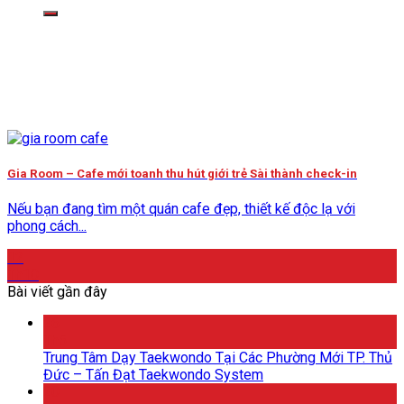
kiếm:
Gia Room – Cafe mới toanh thu hút giới trẻ Sài thành check-in
Nếu bạn đang tìm một quán cafe đẹp, thiết kế độc lạ với
phong cách...
12
Th10
Bài viết gần đây
26
Th5
Trung Tâm Dạy Taekwondo Tại Các Phường Mới TP. Thủ
Đức – Tấn Đạt Taekwondo System
20