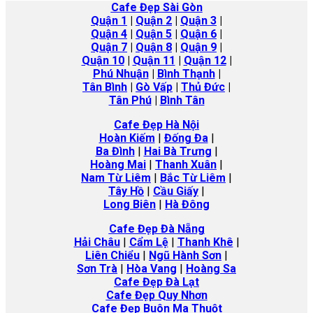
Cafe Đẹp Sài Gòn
Quận 1
|
Quận 2
|
Quận 3
|
Quận 4
|
Quận 5
|
Quận 6
|
Quận 7
|
Quận 8
|
Quận 9
|
Quận 10
|
Quận 11
|
Quận 12
|
Phú Nhuận
|
Bình Thạnh
|
Tân Bình
|
Gò Vấp
|
Thủ Đức
|
Tân Phú
|
Bình Tân
Cafe Đẹp Hà Nội
Hoàn Kiếm
|
Đống Đa
|
Ba Đình
|
Hai Bà Trưng
|
Hoàng Mai
|
Thanh Xuân
|
Nam Từ Liêm
|
Bắc Từ Liêm
|
Tây Hồ
|
Cầu Giấy
|
Long Biên
|
Hà
Đông
Cafe Đẹp Đà Nẵng
Hải Châu
|
Cẩm Lệ
|
Thanh Khê
|
Liên Chiểu
|
Ngũ Hành Sơn
|
Sơn Trà
|
Hòa Vang
|
Hoàng Sa
Cafe Đẹp Đà Lạt
Cafe Đẹp Quy Nhơn
Cafe Đẹp Buôn Ma Thuột