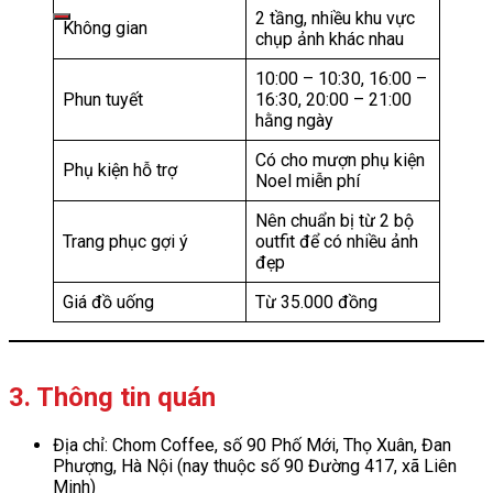
kiếm:
2 tầng, nhiều khu vực
Không gian
chụp ảnh khác nhau
10:00 – 10:30, 16:00 –
Phun tuyết
16:30, 20:00 – 21:00
hằng ngày
Có cho mượn phụ kiện
Phụ kiện hỗ trợ
Noel miễn phí
Nên chuẩn bị từ 2 bộ
Trang phục gợi ý
outfit để có nhiều ảnh
đẹp
Giá đồ uống
Từ 35.000 đồng
3. Thông tin quán
Địa chỉ: Chom Coffee, số 90 Phố Mới, Thọ Xuân, Đan
Phượng, Hà Nội (nay thuộc số 90 Đường 417, xã Liên
Minh)