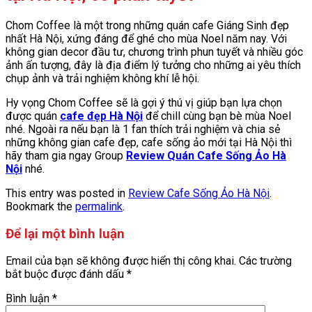
Chom Coffee là một trong những quán cafe Giáng Sinh đẹp
nhất Hà Nội, xứng đáng để ghé cho mùa Noel năm nay. Với
không gian decor đầu tư, chương trình phun tuyết và nhiều góc
ảnh ấn tượng, đây là địa điểm lý tưởng cho những ai yêu thích
chụp ảnh và trải nghiệm không khí lễ hội.
Hy vọng Chom Coffee sẽ là gợi ý thú vị giúp bạn lựa chọn
được quán
cafe đẹp Hà Nội
để chill cùng bạn bè mùa Noel
nhé. Ngoài ra nếu bạn là 1 fan thích trải nghiệm và chia sẻ
những không gian cafe đẹp, cafe sống ảo mới tại Hà Nội thì
hãy tham gia ngay Group
Review Quán Cafe Sống Ảo Hà
Nội
nhé.
This entry was posted in
Review Cafe Sống Ảo Hà Nội
.
Bookmark the
permalink
.
Để lại một bình luận
Email của bạn sẽ không được hiển thị công khai.
Các trường
bắt buộc được đánh dấu
*
Bình luận
*