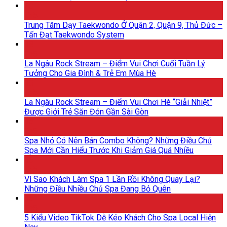
20
Th5
Trung Tâm Dạy Taekwondo Ở Quận 2, Quận 9, Thủ Đức –
Tấn Đạt Taekwondo System
18
Th5
La Ngâu Rock Stream – Điểm Vui Chơi Cuối Tuần Lý
Tưởng Cho Gia Đình & Trẻ Em Mùa Hè
18
Th5
La Ngâu Rock Stream – Điểm Vui Chơi Hè “Giải Nhiệt”
Được Giới Trẻ Săn Đón Gần Sài Gòn
15
Th5
Spa Nhỏ Có Nên Bán Combo Không? Những Điều Chủ
Spa Mới Cần Hiểu Trước Khi Giảm Giá Quá Nhiều
15
Th5
Vì Sao Khách Làm Spa 1 Lần Rồi Không Quay Lại?
Những Điều Nhiều Chủ Spa Đang Bỏ Quên
15
Th5
5 Kiểu Video TikTok Dễ Kéo Khách Cho Spa Local Hiện