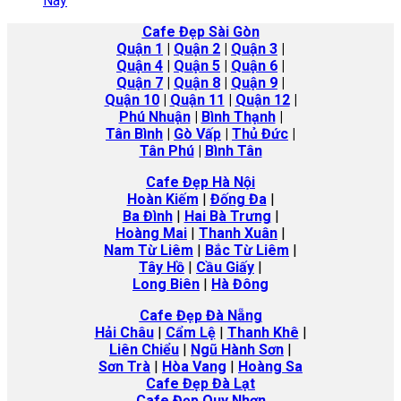
Nay
Cafe Đẹp Sài Gòn
Quận 1
|
Quận 2
|
Quận 3
|
Quận 4
|
Quận 5
|
Quận 6
|
Quận 7
|
Quận 8
|
Quận 9
|
Quận 10
|
Quận 11
|
Quận 12
|
Phú Nhuận
|
Bình Thạnh
|
Tân Bình
|
Gò Vấp
|
Thủ Đức
|
Tân Phú
|
Bình Tân
Cafe Đẹp Hà Nội
Hoàn Kiếm
|
Đống Đa
|
Ba Đình
|
Hai Bà Trưng
|
Hoàng Mai
|
Thanh Xuân
|
Nam Từ Liêm
|
Bắc Từ Liêm
|
Tây Hồ
|
Cầu Giấy
|
Long Biên
|
Hà
Đông
Cafe Đẹp Đà Nẵng
Hải Châu
|
Cẩm Lệ
|
Thanh Khê
|
Liên Chiểu
|
Ngũ Hành Sơn
|
Sơn Trà
|
Hòa Vang
|
Hoàng Sa
Cafe Đẹp Đà Lạt
Cafe Đẹp Quy Nhơn