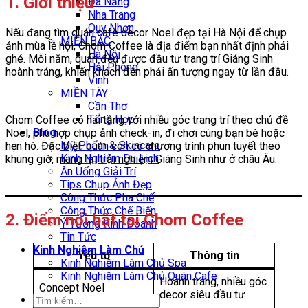
1. Giới thiệu
Đà Nẵng
Nha Trang
Quy Nhơn
Nếu đang tìm quán cafe decor Noel đẹp tại Hà Nội để chụp
MIỀN BẮC
ảnh mùa lễ hội, Chom Coffee là địa điểm bạn nhất định phải
Hà Nội
ghé. Mỗi năm, quán đều được đầu tư trang trí Giáng Sinh
Hải Phòng
hoành tráng, khiến khách đến phải ấn tượng ngay từ lần đầu.
Vinh
MIỀN TÂY
Cần Thơ
Tổng Hợp
Chom Coffee có hai tầng với nhiều góc trang trí theo chủ đề
Blog
Noel, phù hợp chụp ảnh check-in, đi chơi cùng bạn bè hoặc
Mỹ Phẩm & Skincare
hẹn hò. Đặc biệt, quán còn có chương trình phun tuyết theo
Kinh Nghiệm Du Lịch
khung giờ, mang lại trải nghiệm Giáng Sinh như ở châu Âu.
Ăn Uống Giải Trí
Tips Chụp Ảnh Đẹp
Công Thức Pha Chế
Công Thức Chế Biến
2. Điểm nổi bật tại Chom Coffee
Ý Tưởng Kinh Doanh
Tin Tức
Kinh Nghiệm Làm Chủ
Yếu tố
Thông tin
Kinh Nghiệm Làm Chủ Spa
Kinh Nghiệm Làm Chủ Quán Cafe
Hoành tráng, nhiều góc
Concept Noel
decor siêu đầu tư
Tìm