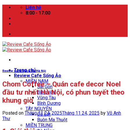
Skip
Liên hệ
to
8:00 - 17:00
content
Trang chủ
Review Cafe Sống Ảo Hà Nội
Review Cafe Sống Ảo
MIỀN NAM
Chom Coffee – Quán cafe decor Noel
Sài Gòn
đầu tư nhất Hà Nội, có phun tuyết theo
Biên Hòa
Vũng Tàu
khung giờ
Bình Dương
TÂY NGUYÊN
Posted on
Tháng 11 24, 2025
Tháng 11 24, 2025
by
Võ Anh
Đà Lạt
Thư
Buôn Ma Thuột
MIỀN TRUNG