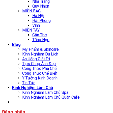
Nha Trang
Quy Nhơn
MIỀN BẮC
Hà Nội
Hải Phòng
Vinh
MIỀN TÂY
Cần Thơ
Tổng Hợp
Blog
Mỹ Phẩm & Skincare
Kinh Nghiệm Du Lịch
Ăn Uống Giải Trí
Tips Chụp Ảnh Đẹp
Công Thức Pha Chế
Công Thức Chế Biến
Ý Tưởng Kinh Doanh
Tin Tức
Kinh Nghiệm Làm Chủ
Kinh Nghiệm Làm Chủ Spa
Kinh Nghiệm Làm Chủ Quán Cafe
Đăng nhập