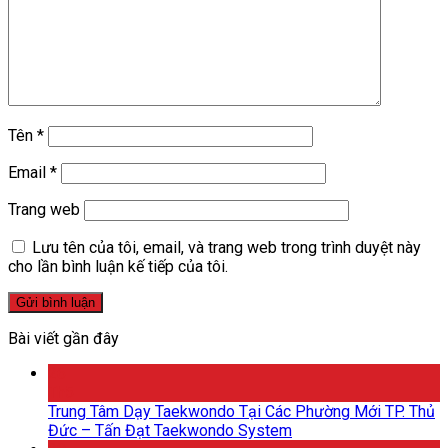
Tên
*
Email
*
Trang web
Lưu tên của tôi, email, và trang web trong trình duyệt này
cho lần bình luận kế tiếp của tôi.
Bài viết gần đây
26
Th5
Trung Tâm Dạy Taekwondo Tại Các Phường Mới TP. Thủ
Đức – Tấn Đạt Taekwondo System