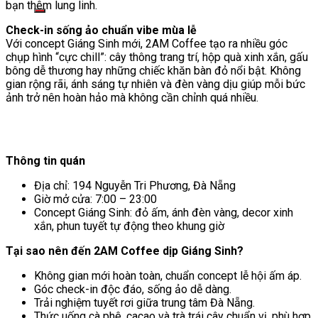
kiếm:
bạn thêm lung linh.
Check-in sống ảo chuẩn vibe mùa lễ
Với concept Giáng Sinh mới, 2AM Coffee tạo ra nhiều góc
chụp hình “cực chill”: cây thông trang trí, hộp quà xinh xắn, gấu
bông dễ thương hay những chiếc khăn bàn đỏ nổi bật. Không
gian rộng rãi, ánh sáng tự nhiên và đèn vàng dịu giúp mỗi bức
ảnh trở nên hoàn hảo mà không cần chỉnh quá nhiều.
Thông tin quán
Địa chỉ: 194 Nguyễn Tri Phương, Đà Nẵng
Giờ mở cửa: 7:00 – 23:00
Concept Giáng Sinh: đỏ ấm, ánh đèn vàng, decor xinh
xắn, phun tuyết tự động theo khung giờ
Tại sao nên đến 2AM Coffee dịp Giáng Sinh?
Không gian mới hoàn toàn, chuẩn concept lễ hội ấm áp.
Góc check-in độc đáo, sống ảo dễ dàng.
Trải nghiệm tuyết rơi giữa trung tâm Đà Nẵng.
Thức uống cà phê, cacao và trà trái cây chuẩn vị, phù hợp