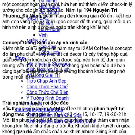
Đà Nẵng
một concept hoàn toàn mới, hứa hẹn trở thành điểm check-in lý
Nha Trang
tưởng cho các tín đồ sống ảo. Nằm tại
194 Nguyễn Tri
Quy Nhơn
Phương, Đà Nẵng
, quán mang đến không gian đỏ ấm, kết hợp
MIỀN BẮC
ánh đèn vàng nhẹ và nhiều góc decor dễ thương, giúp mỗi bức
Hà Nội
hình trở nên sinh động và ngập tràn không khí lễ hội.
Hải Phòng
Vinh
MIỀN TÂY
Concept Giáng Sinh ấm áp và xinh xắn
Cần Thơ
Điểm nhấn của Giáng Sinh năm nay tại 2AM Coffee là concept
Tổng Hợp
đỏ ấm pha chút vàng nhẹ, tất cả decor từ cây thông, hộp quà,
Blog
gấu bông đến khăn bàn đều được sắp xếp tinh tế, đơn giản
Mỹ Phẩm & Skincare
nhưng vẫn đầy sức hút. Đây là không gian hoàn hảo để bạn
Kinh Nghiệm Du Lịch
cùng bạn bè, gia đình lưu giữ những khoảnh khắc đáng nhớ
Ăn Uống Giải Trí
trong mùa lễ hội.
Tips Chụp Ảnh Đẹp
Công Thức Pha Chế
Công Thức Chế Biến
Ý Tưởng Kinh Doanh
Trải nghiệm tuyết rơi độc đáo
Tin Tức
Vẫn theo truyền thống, 2AM Coffee tổ chức
phun tuyết tự
Kinh Nghiệm Làm Chủ
động
theo khung giờ: 9-10-11, 13-14-15, 16-17, 19-20-21h.
Kinh Nghiệm Làm Chủ Spa
Mỗi lần phun kéo dài 15 phút, giúp khách ghé thăm cảm nhận
Kinh Nghiệm Làm Chủ Quán Cafe
không khí Noel như đang ở trời Âu. Khoảnh khắc tuyết rơi giữa
Tìm
không gian đỏ ấm chắc chắn sẽ khiến album Giáng Sinh của