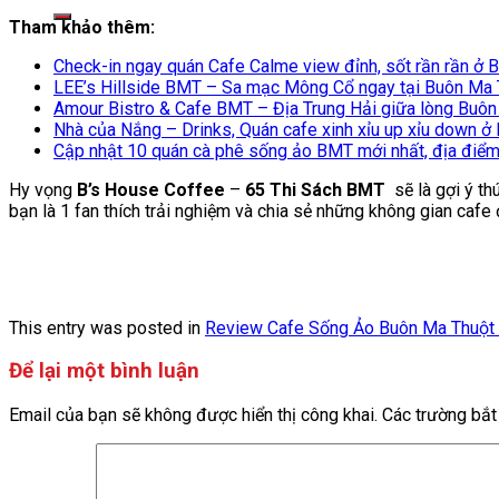
kiếm:
Tham khảo thêm:
Check-in ngay quán Cafe Calme view đỉnh, sốt rần rần ở 
LEE’s Hillside BMT – Sa mạc Mông Cổ ngay tại Buôn Ma 
Amour Bistro & Cafe BMT – Địa Trung Hải giữa lòng Buô
Nhà của Nắng – Drinks, Quán cafe xinh xỉu up xỉu down 
Cập nhật 10 quán cà phê sống ảo BMT mới nhất, địa điểm
Hy vọng
B’s House Coffee
–
65 Thi Sách BMT
sẽ là gợi ý th
bạn là 1 fan thích trải nghiệm và chia sẻ những không gian caf
This entry was posted in
Review Cafe Sống Ảo Buôn Ma Thuột
Để lại một bình luận
Email của bạn sẽ không được hiển thị công khai.
Các trường bắ