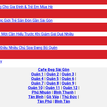
g Cho Gia Đình & Trẻ Em Mùa Hè
ợc Giới Trẻ Săn Đón Gần Sài Gòn
Mới Cần Hiểu Trước Khi Giảm Giá Quá Nhiều
 Điều Nhiều Chủ Spa Đang Bỏ Quên
ay
Cafe Đẹp Sài Gòn
Quận 1
|
Quận 2
|
Quận 3
|
Quận 4
|
Quận 5
|
Quận 6
|
Quận 7
|
Quận 8
|
Quận 9
|
Quận 10
|
Quận 11
|
Quận 12
|
Phú Nhuận
|
Bình Thạnh
|
Tân Bình
|
Gò Vấp
|
Thủ Đức
|
Tân Phú
|
Bình Tân