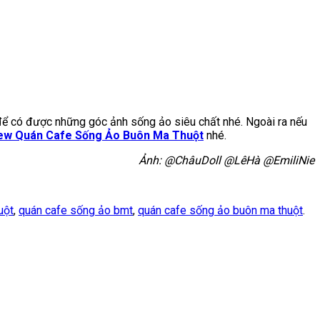
ể có được những góc ảnh sống ảo siêu chất nhé. Ngoài ra nếu
ew Quán Cafe Sống Ảo Buôn Ma Thuột
nhé.
Ảnh: @ChâuDoll @LêHà @EmiliNie
uột
,
quán cafe sống ảo bmt
,
quán cafe sống ảo buôn ma thuột
.