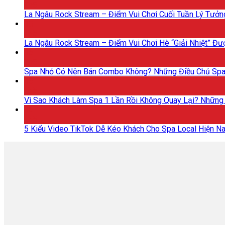
Th5
La Ngâu Rock Stream – Điểm Vui Chơi Cuối Tuần Lý Tưởn
18
Th5
La Ngâu Rock Stream – Điểm Vui Chơi Hè “Giải Nhiệt” Đư
15
Th5
Spa Nhỏ Có Nên Bán Combo Không? Những Điều Chủ Spa 
15
Th5
Vì Sao Khách Làm Spa 1 Lần Rồi Không Quay Lại? Những
15
Th5
5 Kiểu Video TikTok Dễ Kéo Khách Cho Spa Local Hiện N