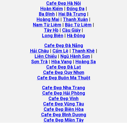
Cafe Đẹp Hà Nội
Hoàn Kiếm
|
Đống Đa
|
Ba Đình
|
Hai Bà Trưng
|
Hoàng Mai
|
Thanh Xuân
|
Nam Từ Liêm
|
Bắc Từ Liêm
|
Tây Hồ
|
Cầu Giấy
|
Long Biên
|
Hà
Đông
Cafe Đẹp Đà Nẵng
Hải Châu
|
Cẩm Lệ
|
Thanh Khê
|
Liên Chiểu
|
Ngũ Hành Sơn
|
Sơn Trà
|
Hòa Vang
|
Hoàng Sa
Cafe Đẹp Đà Lạt
Cafe Đẹp Quy Nhơn
Cafe Đẹp Buôn Ma Thuột
Cafe
Đẹp Nha Trang
Cafe Đẹp Hải Phòng
Cafe Đẹp Vinh
Cafe Đẹp Vũng Tàu
Cafe Đẹp Biên Hòa
Cafe Đẹp Bình Dương
Cafe Đẹp Miền Tây