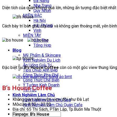
Đà Nẵng
Nha Trang
Diện tích của quán không quá lớn, những ấn tượng đặc biệt nhấ
Quy Nhơn
MIỀN BẮC
Hà Nội
Hải Phòng
Cách bày trí bàn ghế, cây cối và không gian thoáng mát, yên bình
Vinh
MIỀN TÂY
Cần Thơ
Tổng Hợp
Blog
Mỹ Phẩm & Skincare
Kinh Nghiệm Du Lịch
Ăn Uống Giải Trí
Đặc biệt tại
B’s House Coffee
còn có một góc view thung lũng 
Tips Chụp Ảnh Đẹp
Công Thức Pha Chế
Công Thức Chế Biến
Ý Tưởng Kinh Doanh
B’s House Coffee
Tin Tức
Kinh Nghiệm Làm Chủ
Không gian: sân vườn view đồi như Đà Lạt
Kinh Nghiệm Làm Chủ Spa
Mở cửa: 8:00 – 22:00
Kinh Nghiệm Làm Chủ Quán Cafe
Địa chỉ: 65 Thi Sách, P.Tân Lập, Tp.Buôn Ma Thuột
Tìm
Fanpage:
B’s House