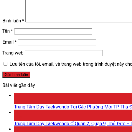
Bình luận
*
Tên
*
Email
*
Trang web
Lưu tên của tôi, email, và trang web trong trình duyệt này cho 
Bài viết gần đây
26
Th5
Trung Tâm Dạy Taekwondo Tại Các Phường Mới TP. Thủ 
20
Th5
Trung Tâm Dạy Taekwondo Ở Quận 2, Quận 9, Thủ Đức –
18