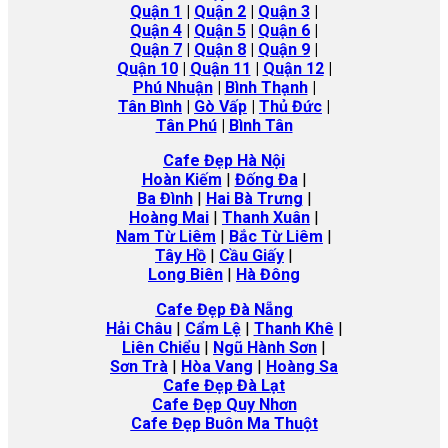
Quận 1
|
Quận 2
|
Quận 3
|
Quận 4
|
Quận 5
|
Quận 6
|
Quận 7
|
Quận 8
|
Quận 9
|
Quận 10
|
Quận 11
|
Quận 12
|
Phú Nhuận
|
Bình Thạnh
|
Tân Bình
|
Gò Vấp
|
Thủ Đức
|
Tân Phú
|
Bình Tân
Cafe Đẹp Hà Nội
Hoàn Kiếm
|
Đống Đa
|
Ba Đình
|
Hai Bà Trưng
|
Hoàng Mai
|
Thanh Xuân
|
Nam Từ Liêm
|
Bắc Từ Liêm
|
Tây Hồ
|
Cầu Giấy
|
Long Biên
|
Hà
Đông
Cafe Đẹp Đà Nẵng
Hải Châu
|
Cẩm Lệ
|
Thanh Khê
|
Liên Chiểu
|
Ngũ Hành Sơn
|
Sơn Trà
|
Hòa Vang
|
Hoàng Sa
Cafe Đẹp Đà Lạt
Cafe Đẹp Quy Nhơn
Cafe Đẹp Buôn Ma Thuột