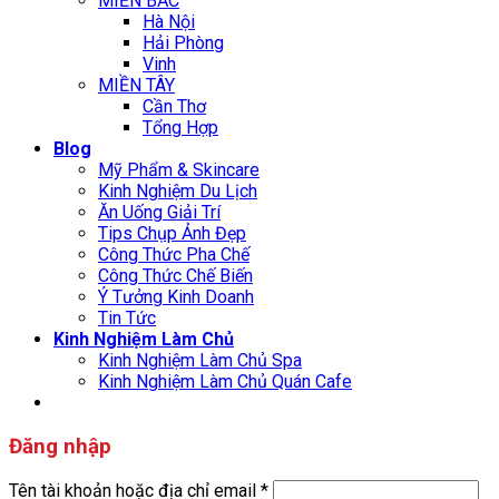
MIỀN BẮC
Hà Nội
Hải Phòng
Vinh
MIỀN TÂY
Cần Thơ
Tổng Hợp
Blog
Mỹ Phẩm & Skincare
Kinh Nghiệm Du Lịch
Ăn Uống Giải Trí
Tips Chụp Ảnh Đẹp
Công Thức Pha Chế
Công Thức Chế Biến
Ý Tưởng Kinh Doanh
Tin Tức
Kinh Nghiệm Làm Chủ
Kinh Nghiệm Làm Chủ Spa
Kinh Nghiệm Làm Chủ Quán Cafe
Đăng nhập
Tên tài khoản hoặc địa chỉ email
*