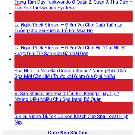
kiếm:
Trung Tâm Dạy Taekwondo Ở Quận 2, Quận 9, Thủ Đức –
Tấn Đạt Taekwondo System
18
Th5
La Ngâu Rock Stream – Điểm Vui Chơi Cuối Tuần Lý
Tưởng Cho Gia Đình & Trẻ Em Mùa Hè
18
Th5
La Ngâu Rock Stream – Điểm Vui Chơi Hè “Giải Nhiệt”
Được Giới Trẻ Săn Đón Gần Sài Gòn
15
Th5
Spa Nhỏ Có Nên Bán Combo Không? Những Điều Chủ
Spa Mới Cần Hiểu Trước Khi Giảm Giá Quá Nhiều
15
Th5
Vì Sao Khách Làm Spa 1 Lần Rồi Không Quay Lại?
Những Điều Nhiều Chủ Spa Đang Bỏ Quên
15
Th5
5 Kiểu Video TikTok Dễ Kéo Khách Cho Spa Local Hiện
Nay
Cafe Đẹp Sài Gòn