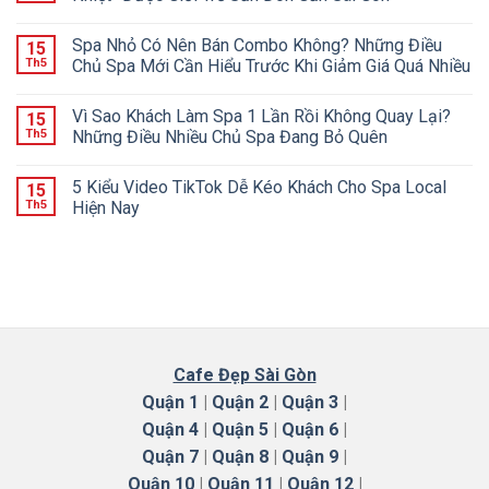
Spa Nhỏ Có Nên Bán Combo Không? Những Điều
15
Th5
Chủ Spa Mới Cần Hiểu Trước Khi Giảm Giá Quá Nhiều
Vì Sao Khách Làm Spa 1 Lần Rồi Không Quay Lại?
15
Th5
Những Điều Nhiều Chủ Spa Đang Bỏ Quên
5 Kiểu Video TikTok Dễ Kéo Khách Cho Spa Local
15
Th5
Hiện Nay
Cafe Đẹp Sài Gòn
Quận 1
|
Quận 2
|
Quận 3
|
Quận 4
|
Quận 5
|
Quận 6
|
Quận 7
|
Quận 8
|
Quận 9
|
Quận 10
|
Quận 11
|
Quận 12
|