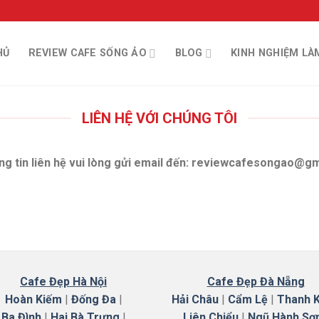
HỦ
REVIEW CAFE SỐNG ẢO
BLOG
KINH NGHIỆM LÀ
LIÊN HỆ VỚI CHÚNG TÔI
ng tin liên hệ vui lòng gửi email đến: reviewcafesongao@g
Cafe Đẹp Hà Nội
Cafe Đẹp Đà Nẵng
Hoàn Kiếm
|
Đống Đa
|
Hải Châu
|
Cẩm Lệ
|
Thanh 
Ba Đình
|
Hai Bà Trưng
|
Liên Chiểu
|
Ngũ Hành Sơ