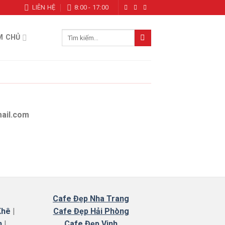
LIÊN HỆ
8:00 - 17:00
Tìm
M CHỦ
kiếm:
mail.com
Cafe
Đẹp Nha Trang
Khê
|
Cafe Đẹp Hải Phòng
n
|
Cafe Đẹp Vinh