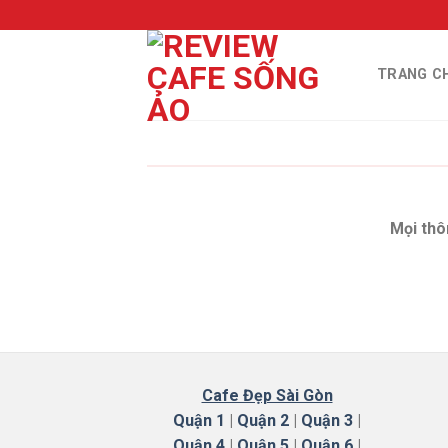
Skip
to
content
TRANG C
Mọi thô
Cafe Đẹp Sài Gòn
Quận 1
|
Quận 2
|
Quận 3
|
Quận 4
|
Quận 5
|
Quận 6
|